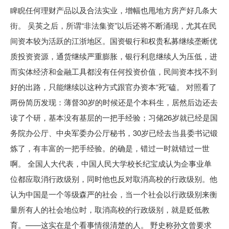
睥睨任何理财产品以及合法实业，增幅也甩地方房产好几条大
街。 吴英之后，所谓“非法集资”以后还将不断涌现，尤其在民
间资本较为活跃的江浙地区。国资银行和权贵私募继续垄断优
质投资资源，通货继续严重膨胀，银行利息继续人为压低，进
而实体经济和金融工具都没有任何投资价值，民间资本找不到
好的出路，只能继续以这种方式跟官办资本“死”磕。 对照看了
两份简历发现：薄督30岁的时候还是个本科生，居然后边还去
读了个研，基本没有基层的一把手经验；习储26岁就已经是国
务院办公厅、中央军委办公厅秘书，30岁已经去当县委书记锻
炼了，有丰富的一把手经验。的确是，错过一时就错过一世
啊。 全国人大代表，中国人民大学校长纪宝成认为企事业单
位都应取消行政级别，同时他也反对取消高校的行政级别。他
认为中国是一个等级森严的社会，当一个社会以行政级别来衡
量所有人的社会地位时，取消高校的行政级别，就是贬低教
育。——这实在是个看事情很清楚的人。 野史称孙文曾要求