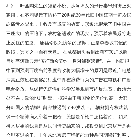
斗》，叶圣陶先生的短篇小说。从河埠头的米行粜米到街上买
家用，在不同场景下描述了20世纪30年代旧中国江南一群农民
忍痛亏本粜米，丰收反而成灾的故事，形象地揭示了旧中国在
三座大山的压迫下，农村急遽破产的现实，预示着农民必将走
上反抗的道路。 唐福珍以死抗争的强拆，正是李春城书记的
政绩，冥冥之中自有天意。 在成都街头看到出租车顶灯以醒
目红字滚动显示“厉行勤俭节约、反对铺张浪费”。在一份研报
中看到预测百度当前季度营收将大幅增长的原因是最近广电总
局禁止鼓励在奢侈品行业中挥霍浪费行为的广告在电视和广播
电台播放。从保持先进性到科学发展观到节约反浪费，政治无
处不在，政治也赶时髦。 据说由于韩国物价房价过高，大部
分韩国人的结婚年龄都推迟到了40岁以上。 朝鲜拥有核武就
像一个精神病人举着一把枪，关键是丫枪口还指着你。 如果
神木房姐的钱真是从民间借贷融来的，那投资到北京房产是再
合理不过的了。十年来北京房产增值能力秒杀同期银行利率，