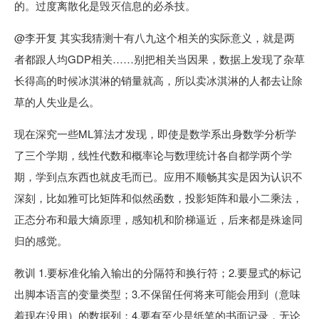
的。过度离散化是毁灭信息的必杀技。
@李开复 其实我猜测十有八九这个相关的实际意义，就是两
者都跟人均GDP相关……别把相关当因果，数据上发现了杂草
长得高的时候冰淇淋的销量就高，所以卖冰淇淋的人都去让除
草的人失业是么。
现在深究一些ML算法才发现，即使是数学系出身数学分析学
了三个学期，线性代数和概率论与数理统计各自都学两个学
期，学到点东西也就皮毛而已。应用不顺畅其实是因为认识不
深刻，比如雅可比矩阵和似然函数，投影矩阵和最小二乘法，
正态分布和最大熵原理，感知机和阶梯逼近，后来都是殊途同
归的感觉。
教训 1.要标准化输入输出的分隔符和换行符；2.要显式的标记
出脚本语言的变量类型；3.不保留任何将来可能会用到（意味
着现在没用）的数据列；4.要有至少是纸笔的书面记录，无论