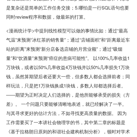
是复杂还是简单的工作任务交接；5.哪怕是一行SQL语句也要
同时review程序和数据，做最坏的打算。
<漫画统计学>中提到线性模型可以做的事情比如：通过“最高
气温”来预测“冰红茶的销售量”；通过“店铺面积”和“距离最近车
站的距离”来预测“新分店备选店铺的月营业额”；通过“吸烟
量”和“饮酒量”来预测“癌症的患病可能性”。 以100%几率收益1
万块钱，或者以50%几率收益4万块钱并以50%几率损失1万块
钱，虽然算期望后者还要大一些，但多数人都会选择前者；同
样玩法，只是把1万块钱换成1块钱，多数人却都选择后者。
——期望为正时决定人们选择的，是他所能够承受的损失（方
差）。 一个问题只要能够清晰地表述，就已经解决了一半。
与其寻求更好的估计方法，不如寻找更高质量的数据。 因为
工作需要买了一本讲社会物理学的书，其中第二章的标题是
《基于拉格朗日原则的和谐社会建构机制分析》，顿时对学术