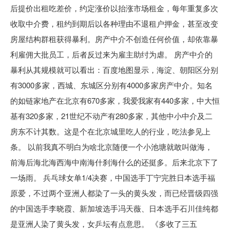
后提价出租吃差价，约定涨价以抬涨市场租金，每年重复多次
收取中介费，租约到期后以各种理由不退租户押金，甚至改变
房屋结构群租获得暴利。房产中介不创造任何价值，却依靠暴
利雇佣大批员工，后者反过来为雇主助纣为虐。 房产中介的
暴利从其规模就可以看出：百度地图显示，海淀、朝阳区分别
有3000多家，西城、东城区分别有4000多家房产中介。知名
的如链家地产在北京有670多家，我爱我家有440多家，中大恒
基有320多家，21世纪不动产有280多家，其他中小中介及二
房东不计其数。这是个在北京城里吃人的行业，吃法参见上
条。 以前我真不明白为啥北京随便一个小池塘就敢叫做海，
前海后海北海西海中南海什刹海什么的还挺多。后来北京下了
一场雨。 兵乓球女单1/4决赛，中国选手丁宁完胜日本选手福
原爱，不过两个亚洲人都染了一头的黄头发，而已经晋级四强
的中国选手李晓霞、新加坡选手冯天薇、日本选手石川佳纯都
是亚洲人染了黄头发，女乒坛有点意思。 《多收了三五