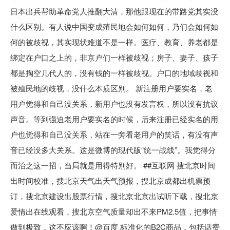
日本出兵帮助革命党人推翻大清，那他跟现在的带路党其实没
什么区别。有人说中国变成殖民地会如何如何，乃们会如何如
何的被歧视，其实现状难道不是一样。医疗、教育、养老都是
绑定在户口之上的，非京户们一样被歧视；房子、妻子、孩子
都是掏空几代人的，没有钱的一样被歧视。户口的地域歧视和
被殖民地的歧视，没什么本质区别。 新注册用户要实名，老
用户觉得和自己没关系，新用户也没有发言权，所以没有抗议
声音。等到强迫老用户要实名的时候，后来注册已经实名的用
户也觉得和自己没关系，站在一旁看老用户的笑话，有没有声
音已经没多大关系。这是微博的现代版“统一战线”。我觉得分
而治之这一招，当局就是用得特别好。 ##互联网 搜北京时间
出时间校准，搜北京天气出天气预报，搜北京成都出机票预
订，搜北京建设出股票行情，搜北京北京出试听下载，搜北京
爱情出在线观看，搜北京空气质量却出不来PM2.5值，把事情
做到极致，这不应该啊！@百度 标准化的B2C商品，包括话费