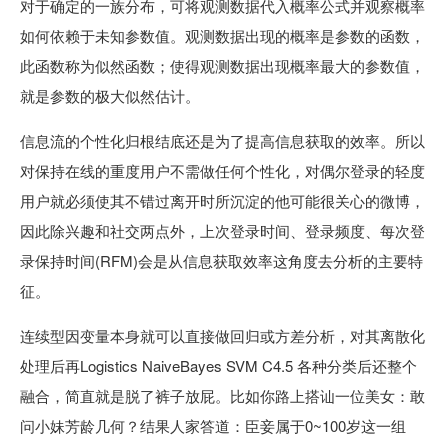
对于确定的一族分布，可将观测数据代入概率公式并观察概率
如何依赖于未知参数值。观测数据出现的概率是参数的函数，
此函数称为似然函数；使得观测数据出现概率最大的参数值，
就是参数的极大似然估计。
信息流的个性化归根结底还是为了提高信息获取的效率。所以
对保持在线的重度用户不需做任何个性化，对偶尔登录的轻度
用户就必须使其不错过离开时所沉淀的他可能很关心的微博，
因此除兴趣和社交两点外，上次登录时间、登录频度、每次登
录保持时间(RFM)会是从信息获取效率这角度去分析的主要特
征。
连续型因变量本身就可以直接做回归或方差分析，对其离散化
处理后再Logistics NaiveBayes SVM C4.5 各种分类后还整个
融合，简直就是脱了裤子放屁。比如你路上搭讪一位美女：敢
问小妹芳龄几何？结果人家答道：臣妾属于0~100岁这一组