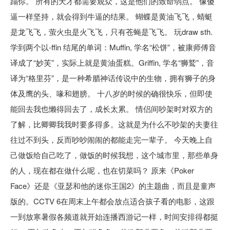
蹋你。 所有的天才都需要观众，这是他们的致命弱点。 像傻
逼一样坚持，就会得到牛逼的结果。 蝴蝶是黄油飞飞，蜻蜓
是龙飞飞，萤火虫是火飞飞，只有苍蝇是飞飞。 玩draw sth.
学到两个以-ffin 结尾的单词：Muffin, 学名“松饼”，被康师傅音
译成了“妙芙”，实际上就是黄油蛋糕。Griffin, 学名“狮鹫”，音
译为“格里芬”，是一种希腊神话传说中的生物，拥有狮子的身
体及鹰的头、喙和翅膀。 十八岁的时候的确很快乐，但即使
能回去我也懒得回去了，成长太累。 情侣间吵架时对双方的
了解，比卿卿我我时要多得多。这就是为什么不吵架的夫妻往
往过不到头，反而吵吵闹闹的都能走完一辈子。 今天晚上自
己做饭给自己吃了，做饭的时候我想，这个城市里，那些单身
的人，现在都在做什么呢，也在切菜吗？ 原来《Poker
Face》还是《亚瑟和他的迷你王国2》的主题曲，而且是童声
版的。CCTV 6在周末上午都会放点适合孩子看的电影，这跟
一到放寒暑假各频道就开始连播西游记一样，时间安排得都挺