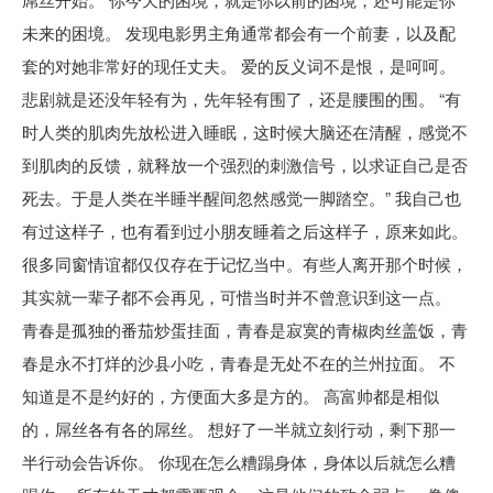
未来的困境。 发现电影男主角通常都会有一个前妻，以及配
套的对她非常好的现任丈夫。 爱的反义词不是恨，是呵呵。
悲剧就是还没年轻有为，先年轻有围了，还是腰围的围。 “有
时人类的肌肉先放松进入睡眠，这时候大脑还在清醒，感觉不
到肌肉的反馈，就释放一个强烈的刺激信号，以求证自己是否
死去。于是人类在半睡半醒间忽然感觉一脚踏空。” 我自己也
有过这样子，也有看到过小朋友睡着之后这样子，原来如此。
很多同窗情谊都仅仅存在于记忆当中。有些人离开那个时候，
其实就一辈子都不会再见，可惜当时并不曾意识到这一点。
青春是孤独的番茄炒蛋挂面，青春是寂寞的青椒肉丝盖饭，青
春是永不打烊的沙县小吃，青春是无处不在的兰州拉面。 不
知道是不是约好的，方便面大多是方的。 高富帅都是相似
的，屌丝各有各的屌丝。 想好了一半就立刻行动，剩下那一
半行动会告诉你。 你现在怎么糟蹋身体，身体以后就怎么糟