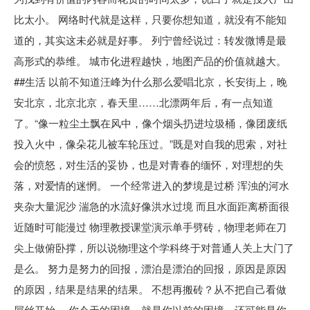
比太小。 网络时代就是这样，只要你想知道，就没有不能知
道的，其实这未必就是好事。 列宁曾经说过：转发微博是最
高形式的恭维。 城市化进程越快，地图产品的价值就越大。
##生活 以前不知道汪峰为什么那么爱唱北京，长安街上，晚
安北京，北京北京，春天里……北漂两年后，有一点知道
了。“像一粒尘土飘在风中，像个烟头扔进垃圾桶，像团废纸
投入火中，像朵花儿被车轮压过。”既是对自我的思索，对社
会的愤怒，对生活的妥协，也是对青春的缅怀，对理想的失
落，对爱情的迷惘。 一个经常进入的梦境是过桥 浑浊的河水
夹杂大量泥沙 湍急的水流好像洪水过境 而且水面距离桥面很
近随时可能漫过 物理教授课堂演示单手劈砖，物理老师在刀
尖上做俯卧撑，所以说物理这个学科终于对普通人关上大门了
是么。 努力是努力的回报，漂泊是漂泊的回报，原因是原因
的原因，结果是结果的结果。 不想再搬砖？从不把自己看做
屌丝开始。 你今天的困境，就是你以前的困境，还可能是你