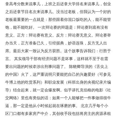
拿高考分数来说事儿，上班之后还拿大学排名来说事儿，创业
之后还拿节目名次来说事儿。没当过老板，但我认为一个好的
老板最重要的一点就是：那些跟着你混口饭吃的人，能不能管
饱，能不能吃好。 一次辩论赛的辩题是：辩论赛到底有没有
意义。正方：辩论赛有意义。反方：辩论赛无意义。辩论赛举
办当天，正方准备已久，引经据典，妙语连珠，反方无人出
席。最后大家一致认为反方获胜。这个故事告诉我们：行胜于
言。 其实领导干部有经济问题不是坏事，这样就不至于在需
要出问题的时候牵涉出刑事问题了。 陈晓卿导演的《舌尖上
的中国》火了，这严重说明只要能把自己的兴趣爱好（可参见
牛博上他的吃货系列）和职业发展（科班出身的央视纪录片编
导）结合起来，就一定会爆发啊。似乎讲扎克伯格的电影《社
交网络》里也有类似的话：如果一个人能够把一件事做得很牛
逼，那一定是他从小时候起就在琢磨的事。 北京几乎每个小
区门口都有多家房产中介，其创收手段包括将房主的房源承租