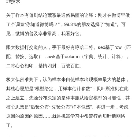
##技术
关于样本有偏则结论荒谬最通俗易懂的诠释：刚才在微博里做
了个调查“你知道微博吗？”，99.3%的朋友选择了“知道”。可
见，微博的普及率非常高，我看好它。
跟大数据打交道的人，手下最好有哼哈二将。sed基于row（匹
配、替换、选取），awk基于column（字典、统计、计算），
二将心心相印，基情四射，百战百胜。
极大似然准则下，认为样本来自使样本出现概率最大的总体，
其核心思想是“模型给定，用样本估计参数”；贝叶斯准则在此
之上建立，先验分布决定的是样本服从给定模型的可能性，其
核心思想是“后验分布~先验分布*样本似然”。再进一步，考虑
原因的原因的原因……就是机器学习中很流行的贝叶斯网络
了。