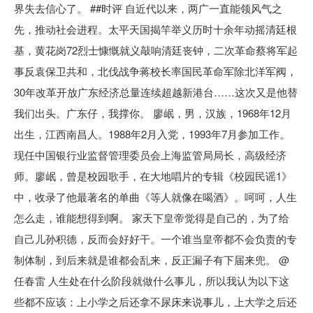
界失去信心了。 ##时评 自近代以来，两广一直能领风气之
先，推动社会进程。太平天国揭竿举义历时十余年动摇清廷根
基，黄花岗72烈士慷慨就义敲响清廷丧钟，二次革命蔡将军起
事反袁保卫共和，北伐战争蒋校长率国民革命军除北洋军阀，
30年改革开放广东经济总量连续超越新港台……这次又是他替
我们出头。广东仔，我撑你。 廖岷，男，汉族，1968年12月
出生，江西南昌人。1988年2月入党，1993年7月参加工作。
现任中国银行业监督管理委员会上海监管局局长，高级经济
师。廖岷，曾是校园歌手，在大地唱片的专辑《校园民谣1》
中，收录了他最著名的单曲《等人就像在喝酒》。呵呵，人生
怎么走，谁能想得到啊。 家天下皇帝觉得是自己的，为了给
自己儿孙积德，反而会好好干。一个谁当皇帝都不会负责的专
制体制，到后来就是谁都会乱来，反正漏子有下届来兜。 @
任春雷 人生处在什么阶段就做什么事儿，所以我认为以下这
些都不应该：上小学之后还拿不尿床来说事儿，上大学之后还