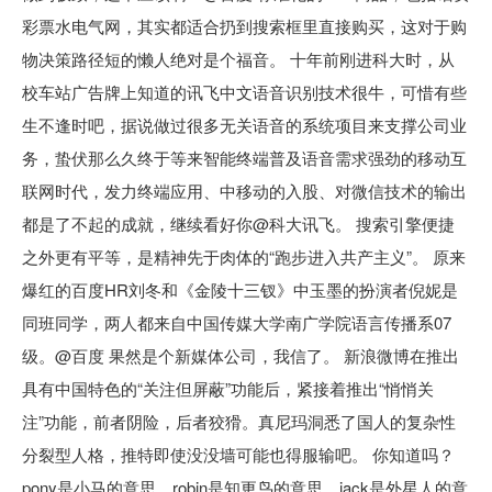
彩票水电气网，其实都适合扔到搜索框里直接购买，这对于购
物决策路径短的懒人绝对是个福音。 十年前刚进科大时，从
校车站广告牌上知道的讯飞中文语音识别技术很牛，可惜有些
生不逢时吧，据说做过很多无关语音的系统项目来支撑公司业
务，蛰伏那么久终于等来智能终端普及语音需求强劲的移动互
联网时代，发力终端应用、中移动的入股、对微信技术的输出
都是了不起的成就，继续看好你@科大讯飞。 搜索引擎便捷
之外更有平等，是精神先于肉体的“跑步进入共产主义”。 原来
爆红的百度HR刘冬和《金陵十三钗》中玉墨的扮演者倪妮是
同班同学，两人都来自中国传媒大学南广学院语言传播系07
级。@百度 果然是个新媒体公司，我信了。 新浪微博在推出
具有中国特色的“关注但屏蔽”功能后，紧接着推出“悄悄关
注”功能，前者阴险，后者狡猾。真尼玛洞悉了国人的复杂性
分裂型人格，推特即使没没墙可能也得服输吧。 你知道吗？
pony是小马的意思，robin是知更鸟的意思，jack是外星人的意