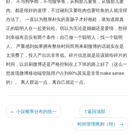
好。 不与狗争肉，不与猫争鱼，从狗那儿要鱼，从猫那儿要
肉。都是很好的道理，不过碰到又要吃肉也要吃鱼的人就没得
办法了。 一直以为憨厚朴实的直肠子才好相处，谁知道跟真
正的聪明人在一起更轻松。窃以为无论是婚姻还是爱情，想得
到幸福有且仅有两个条件：自己做一个聪明人；找一个聪明
人。 严重感到如果拥有整块时间而用来刷微博的话就实在是
太浪费了，投入产出比非常低。碎片信息就是应该留给碎片的
时间，以后刷微博还是严格控制在上下班的路上好了（这么一
想发现微博移动端登陆用户占到60%其实是非常make sense
的）。 离人群远一点，离自己就近一点。
← 小议概率分布的统一
↑返回顶部
时间管理两则（转） →