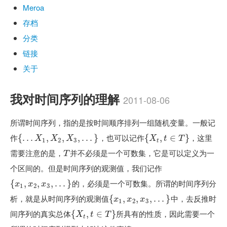
Meroa
存档
分类
链接
关于
我对时间序列的理解
2011-08-06
所谓时间序列，指的是按时间顺序排列一组随机变量。一般记
作
，也可以记作
，这里
{
{
.
.
.
.
X
.
.
1
,
X
2
,
,
X
3
,
.
,
.
.
}
,
.
.
.
}
{
{
X
t
,
t
∈
,
T
}
∈
}
X
X
X
X
t
T
1
2
3
t
需要注意的是，
并不必须是一个可数集，它是可以定义为一
T
T
个区间的。但是时间序列的观测值，我们记作
的，必须是一个可数集。所谓的时间序列分
{
{
x
1
,
x
,
2
,
x
3
,
,
.
.
.
}
,
.
.
.
}
x
x
x
1
2
3
析，就是从时间序列的观测值
中，去反推时
{
{
x
1
,
x
,
2
,
x
3
,
,
.
.
.
}
,
.
.
.
}
x
x
x
1
2
3
间序列的真实总体
所具有的性质，因此需要一个
{
{
X
t
,
t
∈
,
T
}
∈
}
X
t
T
t