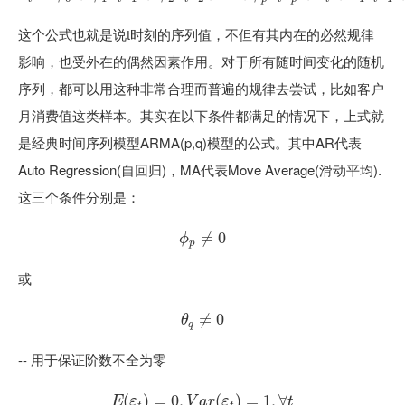
这个公式也就是说t时刻的序列值，不但有其内在的必然规律
影响，也受外在的偶然因素作用。对于所有随时间变化的随机
序列，都可以用这种非常合理而普遍的规律去尝试，比如客户
月消费值这类样本。其实在以下条件都满足的情况下，上式就
是经典时间序列模型ARMA(p,q)模型的公式。其中AR代表
Auto Regression(自回归)，MA代表Move Average(滑动平均).
这三个条件分别是：
ϕ
p
≠
≠
0
0
ϕ
p
或
θ
q
≠
≠
0
0
θ
q
-- 用于保证阶数不全为零
(
E
)
(
=
ε
t
)
0
=
,
0
,
V
a
r
(
ε
(
t
)
=
)
1
=
,
∀
t
1
,
∀
E
ε
V
a
r
ε
t