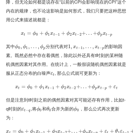
降，但无论如何都是说存在“以前的CPI会影响现在的CPI”这个
内在的规律，也不论这影响是如何形式，我们只要把这种思想
用公式来描述就都是：
=
x
t
=
ϕ
+
0
+
ϕ
1
x
t
−
1
+
+
ϕ
2
x
t
−
2
+
.
.
+
.
+
.
ϕ
.
p
.
x
+
t
−
p
x
ϕ
ϕ
x
ϕ
x
ϕ
x
0
1
−
1
2
−
2
−
t
t
t
p
t
p
其中
分别代表对
的影响因
ϕ
0
,
,
ϕ
1
,
,
.
.
.
.
,
.
ϕ
.
p
,
1
1
,
,
x
t
−
1
,
.
.
,
.
,
.
x
.
t
−
.
,
p
ϕ
ϕ
ϕ
x
x
0
1
−
1
−
p
t
t
p
素。既然必然中存在着偶然，除此以外还具有t时刻的某种随
机偶然因素对其作用。在统计上，一般假设随机偶然因素就是
服从正态分布的白噪声
, 那么公式就可更新为：
ε
t
ε
t
=
x
t
=
+
ϕ
0
+
ϕ
1
x
t
−
1
+
+
ϕ
2
x
t
−
2
+
+
.
.
.
.
+
.
ϕ
.
p
+
x
t
−
p
+
ε
t
+
x
ϕ
ϕ
x
ϕ
x
ϕ
x
ε
0
1
−
1
2
−
2
−
t
t
t
p
t
p
t
但是注意到t时刻之前的偶然因素对其可能还存有作用，比如t-
q时刻的
,将
和
合并为新的
，那么公式再次更新
ε
t
−
q
ϕ
0
θ
0
ϕ
0
ε
ϕ
θ
ϕ
−
0
0
0
t
q
为：
=
+
x
t
=
ϕ
0
+
ϕ
1
+
x
t
−
1
+
ϕ
2
x
t
+
−
2
.
+
.
.
.
.
.
+
+
ϕ
p
x
t
−
p
+
ε
+
t
+
θ
1
ε
+
t
−
1
+
θ
2
ε
t
−
x
ϕ
ϕ
x
ϕ
x
ϕ
x
ε
θ
ε
0
1
−
1
2
−
2
−
1
−
1
t
t
t
p
t
p
t
t