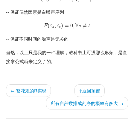
t
t
-- 保证偶然因素是白噪声序列
(
E
(
,
ε
s
,
)
ε
t
=
)
=
0
0
,
,
∀
∀
s
≠
t
≠
E
ε
ε
s
t
s
t
-- 保证不同时间的噪声是无关的
当然，以上只是我的一种理解，教科书上可没那么麻烦，是直
接拿公式就来定义了的。
← 繁花规的R实现
↑返回顶部
所有自然数排成乱序的概率有多大 →