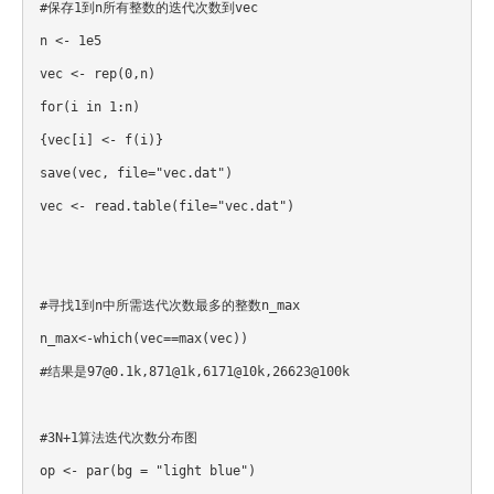
#保存1到n所有整数的迭代次数到vec

n <- 1e5

vec <- rep(0,n)

for(i in 1:n)

{vec[i] <- f(i)}

save(vec, file="vec.dat")

vec <- read.table(file="vec.dat")

#寻找1到n中所需迭代次数最多的整数n_max

n_max<-which(vec==max(vec))

#结果是97@0.1k,871@1k,6171@10k,26623@100k

#3N+1算法迭代次数分布图

op <- par(bg = "light blue")
